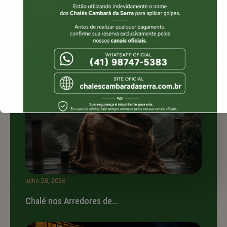
Pesquisa
Posts recentes
Isso vai fechar em
15
segundos
julho 28, 2026
Chalé nos Arredores de…