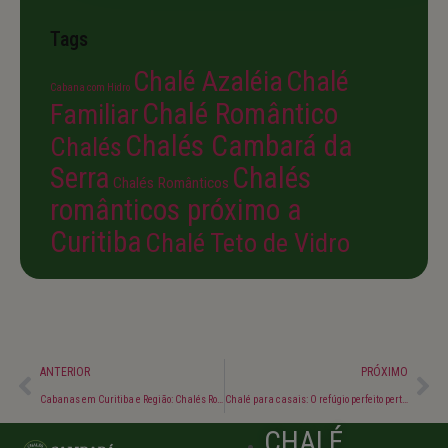
Tags
Chalé Azaléia
Chalé
Cabana com Hidro
Chalé Romântico
Familiar
Chalés Cambará da
Chalés
Serra
Chalés
Chalés Românticos
românticos próximo a
Curitiba
Chalé Teto de Vidro
ANTERIOR
PRÓXIMO
Cabanas em Curitiba e Região: Chalés Românticos Próximos
Chalé para casais: O refúgio perfeito perto de Curitiba
CHALÉ