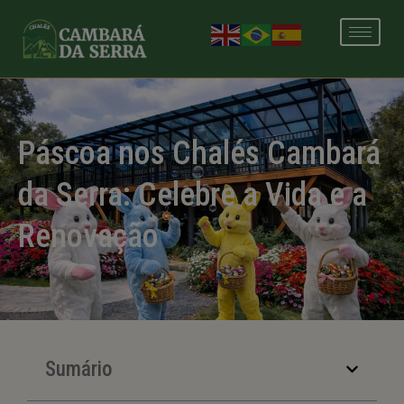
modal-check
Páscoa nos Chalés Cambará
da Serra: Celebre a Vida e a
Renovação
Sumário