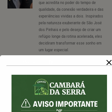
que acredita no poder do tempo de
qualidade, da conexão verdadeira e das
experiências vividas a dois. Inspirados
pela natureza exuberante de São José
dos Pinhais e pelo desejo de criar um
refúgio longe da rotina acelerada, eles
decidiram transformar esse sonho em
um lugar especial.
WhatsApp
Facebook
X
Telegram
Email
LinkedIn