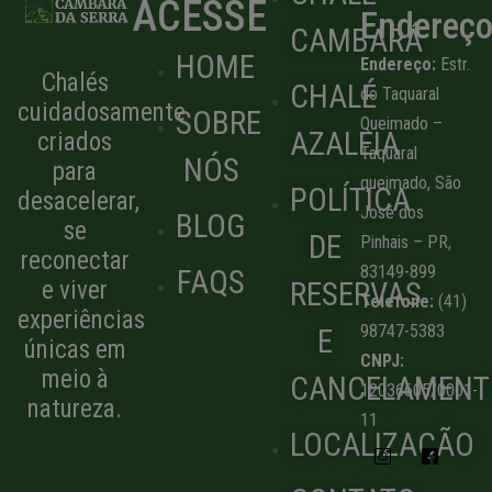
ACESSE
Endereç
CAMBARÁ
HOME
Endereço:
Estr.
Chalés
CHALÉ
do Taquaral
cuidadosamente
SOBRE
Queimado –
AZALEIA
criados
Taquaral
NÓS
para
queimado, São
POLÍTICA
desacelerar,
José dos
BLOG
se
DE
Pinhais – PR,
reconectar
83149-899
FAQS
RESERVAS
e viver
Telefone:
(41)
experiências
98747-5383
E
únicas em
CNPJ:
meio à
CANCELAMENT
12036605/0001-
natureza.
11
LOCALIZAÇÃO