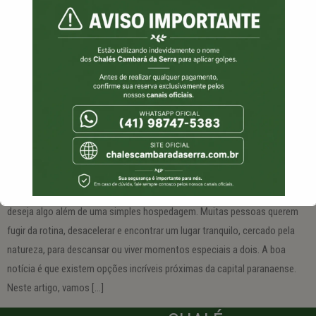
Se você está procurando cabanas em Curitiba e região, provavelmente
deseja algo além de uma simples hospedagem. Muitas pessoas querem
Isso vai fechar em
16
segundos
fugir da rotina, desacelerar e encontrar um lugar tranquilo, cercado pela
natureza, para descansar ou viver momentos especiais a dois. A boa
notícia é que existem opções incríveis próximas da capital paranaense.
Neste artigo, vamos […]