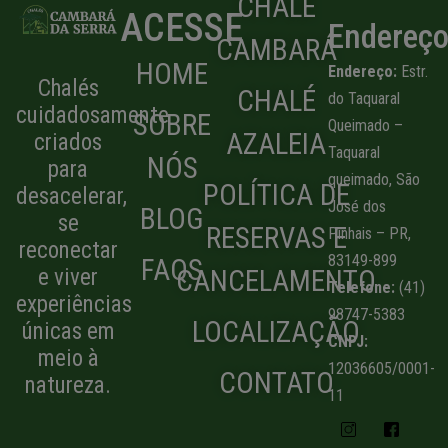
CHALÉ
ACESSE
Endereç
CAMBARÁ
HOME
Endereço:
Estr.
Chalés
CHALÉ
do Taquaral
cuidadosamente
SOBRE
Queimado –
AZALEIA
criados
Taquaral
NÓS
para
queimado, São
POLÍTICA DE
desacelerar,
José dos
BLOG
se
RESERVAS E
Pinhais – PR,
reconectar
83149-899
FAQS
CANCELAMENTO
e viver
Telefone:
(41)
experiências
98747-5383
LOCALIZAÇÃO
únicas em
CNPJ:
meio à
12036605/0001-
CONTATO
natureza.
11