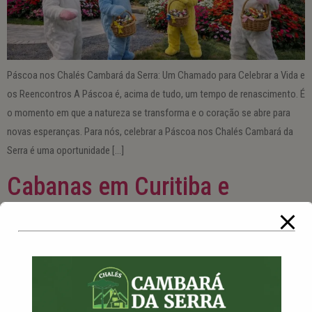
Páscoa nos Chalés Cambará da Serra: Um Chamado para Celebrar a Vida e
os Reencontros A Páscoa é, acima de tudo, um tempo de renascimento. É
o momento em que a natureza se transforma e o coração se abre para
novas esperanças. Para nós, celebrar a Páscoa nos Chalés Cambará da
Serra é uma oportunidade […]
Cabanas em Curitiba e
Região: Chalés Românticos
Próximos