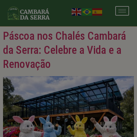
modal-check
Páscoa nos Chalés Cambará
da Serra: Celebre a Vida e a
Renovação