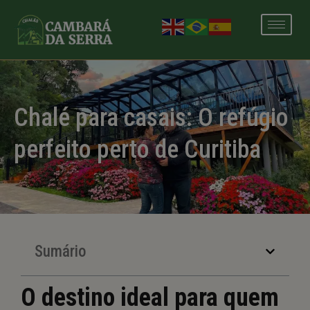
modal-check
Chalé para casais: O refúgio
perfeito perto de Curitiba
Sumário
O destino ideal para quem