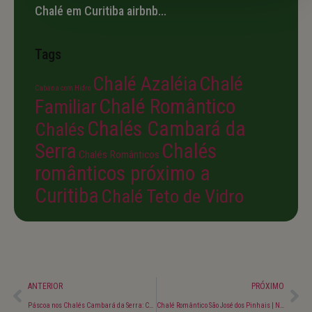
Chalé em Curitiba airbnb…
Tags
Chalé Azaléia
Chalé
Cabana com Hidro
Chalé Romântico
Familiar
Chalés Cambará da
Chalés
Serra
Chalés
Chalés Românticos
românticos próximo a
Curitiba
Chalé Teto de Vidro
ANTERIOR
PRÓXIMO
Páscoa nos Chalés Cambará da Serra: Celebre a Vida e a Renovação
Chalé Romântico São José dos Pinhais | Natureza e Conforto