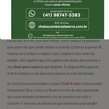
Localizado em São José dos Pinhais, nosso espaço foi planejado
para quem não quer perder tempo na estrada. Estamos a apenas 30
Isso vai fechar em
13
segundos
minutos de Curitiba e o melhor é que o trajeto é feito antes do
pedágio. Isso significa que você ganha mais tempo aproveitando o
seu
chalé para casais
do que dirigindo. É a fuga perfeita para um
final de semana ou até para uma surpresa no meio da semana.
Se você busca exclusividade, o nosso
Chalé Azaleia
é uma escolha
inesquecível. Ele é o único no Brasil com teto de vidro, permitindo
que vocês durmam literalmente sob as estrelas com todo o
conforto. É esse tipo de diferencial que transforma uma simples