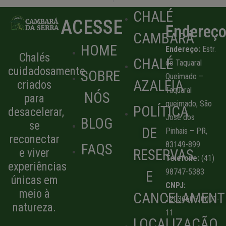
CHALÉ
ACESSE
Endereç
CAMBARÁ
HOME
Endereço:
Estr.
Chalés
CHALÉ
do Taquaral
cuidadosamente
SOBRE
Queimado –
AZALEIA
criados
Taquaral
NÓS
para
queimado, São
POLÍTICA
desacelerar,
José dos
BLOG
se
DE
Pinhais – PR,
reconectar
83149-899
FAQS
RESERVAS
e viver
Telefone:
(41)
experiências
98747-5383
E
únicas em
CNPJ:
meio à
CANCELAMENT
12036605/0001-
natureza.
11
LOCALIZAÇÃO