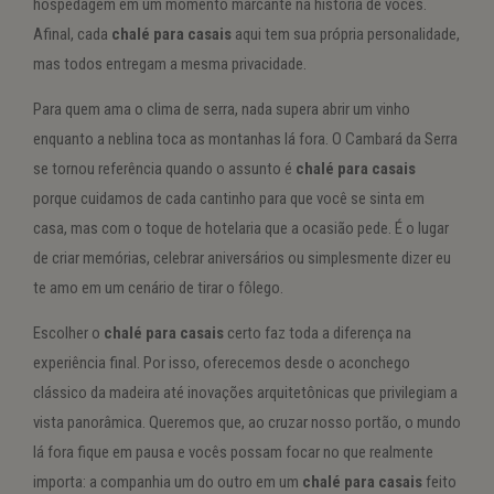
hospedagem em um momento marcante na história de vocês.
Afinal, cada
chalé para casais
aqui tem sua própria personalidade,
mas todos entregam a mesma privacidade.
Para quem ama o clima de serra, nada supera abrir um vinho
enquanto a neblina toca as montanhas lá fora. O Cambará da Serra
se tornou referência quando o assunto é
chalé para casais
porque cuidamos de cada cantinho para que você se sinta em
casa, mas com o toque de hotelaria que a ocasião pede. É o lugar
de criar memórias, celebrar aniversários ou simplesmente dizer eu
te amo em um cenário de tirar o fôlego.
Escolher o
chalé para casais
certo faz toda a diferença na
experiência final. Por isso, oferecemos desde o aconchego
clássico da madeira até inovações arquitetônicas que privilegiam a
vista panorâmica. Queremos que, ao cruzar nosso portão, o mundo
lá fora fique em pausa e vocês possam focar no que realmente
importa: a companhia um do outro em um
chalé para casais
feito